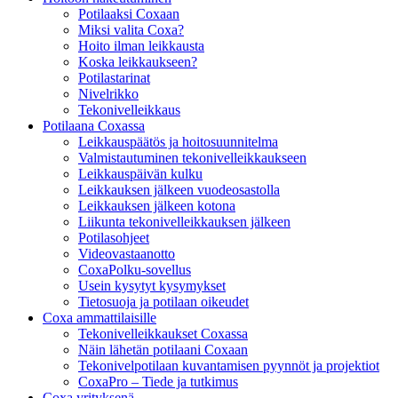
Potilaaksi Coxaan
Miksi valita Coxa?
Hoito ilman leikkausta
Koska leikkaukseen?
Potilastarinat
Nivelrikko
Tekonivelleikkaus
Potilaana Coxassa
Leikkauspäätös ja hoitosuunnitelma
Valmistautuminen tekonivelleikkaukseen
Leikkauspäivän kulku
Leikkauksen jälkeen vuodeosastolla
Leikkauksen jälkeen kotona
Liikunta tekonivelleikkauksen jälkeen
Potilasohjeet
Videovastaanotto
CoxaPolku-sovellus
Usein kysytyt kysymykset
Tietosuoja ja potilaan oikeudet
Coxa ammattilaisille
Tekonivelleikkaukset Coxassa
Näin lähetän potilaani Coxaan
Tekonivelpotilaan kuvantamisen pyynnöt ja projektiot
CoxaPro – Tiede ja tutkimus
Coxa yrityksenä