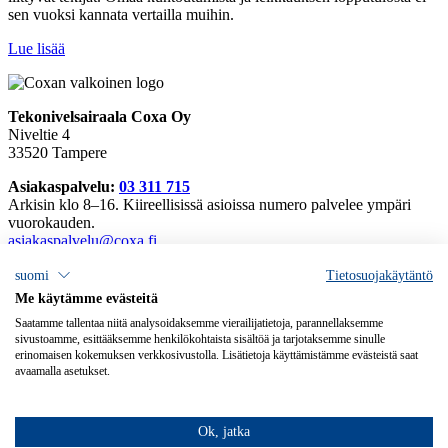
sen vuoksi kannata vertailla muihin.
Lue lisää
Tekonivelsairaala Coxa Oy
Niveltie 4
33520 Tampere
Asiakaspalvelu:
03 311 715
Arkisin klo 8–16. Kiireellisissä asioissa numero palvelee ympäri
vuorokauden.
asiakaspalvelu@coxa.fi
Tarkemmat yhteystiedot
suomi
Tietosuojakäytäntö
Laskutusosoitteet
Me käytämme evästeitä
Avoimet työpaikat
Saatamme tallentaa niitä analysoidaksemme vierailijatietoja, parannellaksemme
Palautteet
sivustoamme, esittääksemme henkilökohtaista sisältöä ja tarjotaksemme sinulle
erinomaisen kokemuksen verkkosivustolla. Lisätietoja käyttämistämme evästeistä saat
Tietosuojaselosteet
avaamalla asetukset.
Saavutettavuusseloste
Oirekysely
Sähköiset esitiedot
Ok, jatka