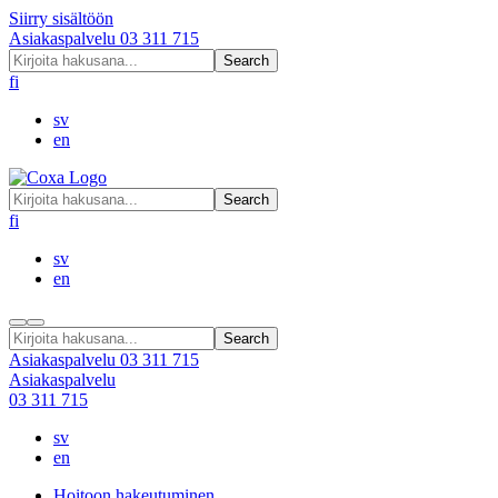
Siirry sisältöön
Asiakaspalvelu
03 311 715
Search
fi
sv
en
Search
fi
sv
en
Search
Asiakaspalvelu
03 311 715
Asiakaspalvelu
03 311 715
sv
en
Hoitoon hakeutuminen