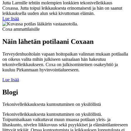
Jutta Larmille tehtiin molempien lonkkien tekonivelleikkaus
Coxassa. Jutta toipui leikkauksesta erinomaisesti ja hän on saanut
leikkauksella uuden alun sekä kivuttoman elämän.
Lue lisää
Coxa ammattilaisille
Näin lähetän potilaani Coxaan
Terveydenhuoltolain vapaan hoitopaikan valinnan mukaan potilaalla
on oikeus valita mihin julkiseen sairaalaan hän hakeutuu
tekonivelleikkaukseen. Coxa on julkisomisteinen osakeyhtiö ja
kuuluu Pirkanmaan hyvinvointialueeseen.
Lue lisää
Blogi
Tekonivel­leikkauksesta kuntoutuminen on yksilöllistä
Tekonivelleikkauksesta kuntoutuminen on yksilöllistä.
Toipumisaikaan vaikuttavat muun muassa potilaan yleis- ja
lihaskunto, nivelen liikkuvuus sekä psyykkiset ja elämäntilanteeseen
liittyvät tekijät. Omaa kuntoutumista ja leikkauksen lopputulosta ei