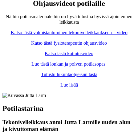
Ohjausvideot potilaille
Näihin potilasmateriaaleihin on hyvä tutustua hyvissä ajoin ennen
leikkausta
Katso tästä valmistautuminen tekonivelleikkaukseen – video
Katso tästä fysioterapeutin ohjausvideo
Katso tästä kotiutusvideo
Lue tästä lonkan ja polven potilasopas
Tutustu liikuntaohjeisiin tästä
Lue lisää
Potilastarina
Tekonivelleikkaus antoi Jutta Larmille uuden alun
ja kivuttoman elämän