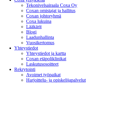
Tekonivelsairaala Coxa Oy
Coxan omistajat ja hallitus
Coxan johtoryhmä
Coxa lukuina
Lääkärit
Blogi
Laadunhallinta
Vuosikertomus
Yhteystiedot
Yhteystiedot ja kartta
Coxan etäpoliklinikat
Laskutusosoitteet
Rekrytointi
Avoimet työpaikat
Harjoittelu- ja opiskelijapalvelut
COXA - Vaikuttavinta tekonivelkirurgiaa
Askeltesi tukena