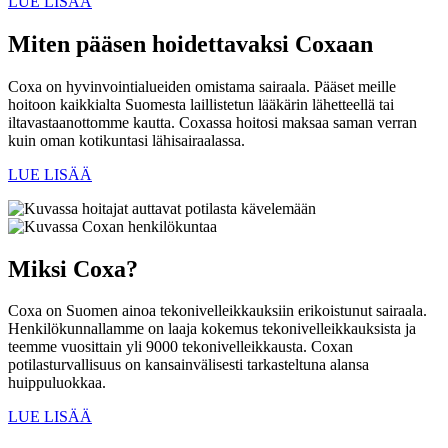
LUE LISÄÄ
Miten pääsen hoidettavaksi Coxaan
Coxa on hyvinvointialueiden omistama sairaala. Pääset meille
hoitoon kaikkialta Suomesta laillistetun lääkärin lähetteellä tai
iltavastaanottomme kautta. Coxassa hoitosi maksaa saman verran
kuin oman kotikuntasi lähisairaalassa.
LUE LISÄÄ
Miksi Coxa?
Coxa on Suomen ainoa tekonivelleikkauksiin erikoistunut sairaala.
Henkilökunnallamme on laaja kokemus tekonivelleikkauksista ja
teemme vuosittain yli 9000 tekonivelleikkausta. Coxan
potilasturvallisuus on kansainvälisesti tarkasteltuna alansa
huippuluokkaa.
LUE LISÄÄ