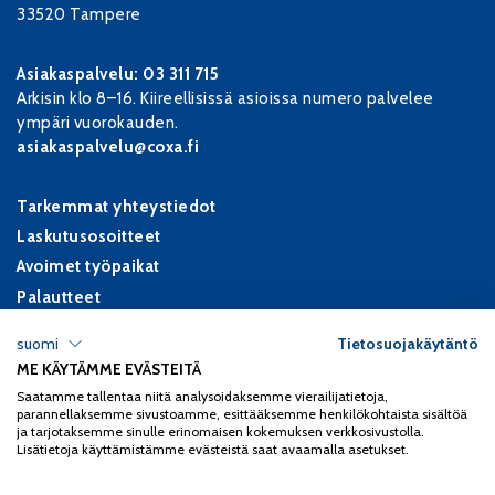
33520 Tampere
Asiakaspalvelu:
03 311 715
Arkisin klo 8–16. Kiireellisissä asioissa numero palvelee
ympäri vuorokauden.
asiakaspalvelu@coxa.fi
Tarkemmat yhteystiedot
Laskutusosoitteet
Avoimet työpaikat
Palautteet
suomi
Tietosuojakäytäntö
Tietosuojaselosteet
ME KÄYTÄMME EVÄSTEITÄ
Saavutettavuusseloste
Saatamme tallentaa niitä analysoidaksemme vierailijatietoja,
parannellaksemme sivustoamme, esittääksemme henkilökohtaista sisältöä
Oirekysely
ja tarjotaksemme sinulle erinomaisen kokemuksen verkkosivustolla.
Sähköiset esitiedot
Lisätietoja käyttämistämme evästeistä saat avaamalla asetukset.