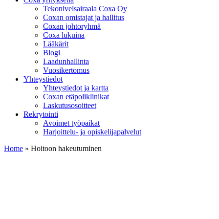
Tekonivelsairaala Coxa Oy
Coxan omistajat ja hallitus
Coxan johtoryhmä
Coxa lukuina
Lääkärit
Blogi
Laadunhallinta
Vuosikertomus
Yhteystiedot
Yhteystiedot ja kartta
Coxan etäpoliklinikat
Laskutusosoitteet
Rekrytointi
Avoimet työpaikat
Harjoittelu- ja opiskelijapalvelut
Home
»
Hoitoon hakeutuminen