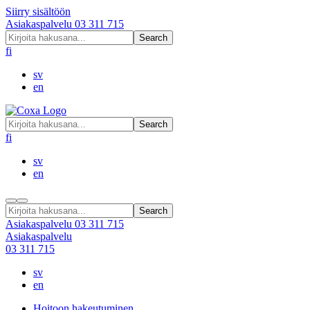
Siirry sisältöön
Asiakaspalvelu
03 311 715
Search
fi
sv
en
Search
fi
sv
en
Search
Asiakaspalvelu
03 311 715
Asiakaspalvelu
03 311 715
sv
en
Hoitoon hakeutuminen