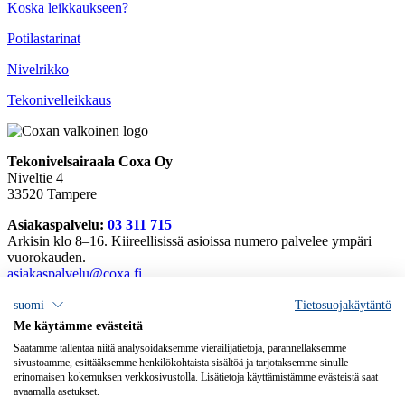
Koska leikkaukseen?
Potilastarinat
Nivelrikko
Tekonivelleikkaus
Tekonivelsairaala Coxa Oy
Niveltie 4
33520 Tampere
Asiakaspalvelu:
03 311 715
Arkisin klo 8–16. Kiireellisissä asioissa numero palvelee ympäri
vuorokauden.
asiakaspalvelu@coxa.fi
Tarkemmat yhteystiedot
suomi
Tietosuojakäytäntö
Laskutusosoitteet
Me käytämme evästeitä
Avoimet työpaikat
Saatamme tallentaa niitä analysoidaksemme vierailijatietoja, parannellaksemme
Palautteet
sivustoamme, esittääksemme henkilökohtaista sisältöä ja tarjotaksemme sinulle
erinomaisen kokemuksen verkkosivustolla. Lisätietoja käyttämistämme evästeistä saat
Tietosuojaselosteet
avaamalla asetukset.
Saavutettavuusseloste