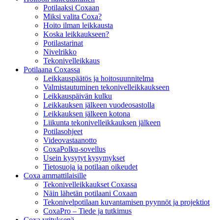
Potilaaksi Coxaan
Miksi valita Coxa?
Hoito ilman leikkausta
Koska leikkaukseen?
Potilastarinat
Nivelrikko
Tekonivelleikkaus
Potilaana Coxassa
Leikkauspäätös ja hoitosuunnitelma
Valmistautuminen tekonivelleikkaukseen
Leikkauspäivän kulku
Leikkauksen jälkeen vuodeosastolla
Leikkauksen jälkeen kotona
Liikunta tekonivelleikkauksen jälkeen
Potilasohjeet
Videovastaanotto
CoxaPolku-sovellus
Usein kysytyt kysymykset
Tietosuoja ja potilaan oikeudet
Coxa ammattilaisille
Tekonivelleikkaukset Coxassa
Näin lähetän potilaani Coxaan
Tekonivelpotilaan kuvantamisen pyynnöt ja projektiot
CoxaPro – Tiede ja tutkimus
Coxa yrityksenä