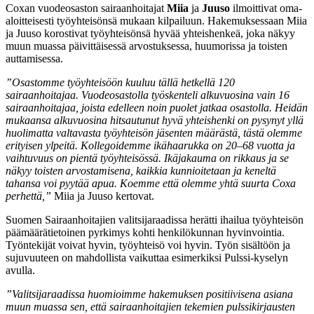
Coxan vuodeosaston sairaanhoitajat
Miia
ja
Juuso
ilmoittivat oma-
aloitteisesti työyhteisönsä mukaan kilpailuun. Hakemuksessaan Miia
ja Juuso korostivat työyhteisönsä hyvää yhteishenkeä, joka näkyy
muun muassa päivittäisessä arvostuksessa, huumorissa ja toisten
auttamisessa.
”Osastomme työyhteisöön kuuluu tällä hetkellä 120
sairaanhoitajaa. Vuodeosastolla työskenteli alkuvuosina vain 16
sairaanhoitajaa, joista edelleen noin puolet jatkaa osastolla. Heidän
mukaansa alkuvuosina hitsautunut hyvä yhteishenki on pysynyt yllä
huolimatta valtavasta työyhteisön jäsenten määrästä, tästä olemme
erityisen ylpeitä. Kollegoidemme ikähaarukka on 20–68 vuotta ja
vaihtuvuus on pientä työyhteisössä. Ikäjakauma on rikkaus ja se
näkyy toisten arvostamisena, kaikkia kunnioitetaan ja keneltä
tahansa voi pyytää apua. Koemme että olemme yhtä suurta Coxa
perhettä,”
Miia ja Juuso kertovat.
Suomen Sairaanhoitajien valitsijaraadissa herätti ihailua työyhteisön
päämäärätietoinen pyrkimys kohti henkilökunnan hyvinvointia.
Työntekijät voivat hyvin, työyhteisö voi hyvin. Työn sisältöön ja
sujuvuuteen on mahdollista vaikuttaa esimerkiksi Pulssi-kyselyn
avulla.
”Valitsijaraadissa huomioimme hakemuksen positiivisena asiana
muun muassa sen, että sairaanhoitajien tekemien pulssikirjausten