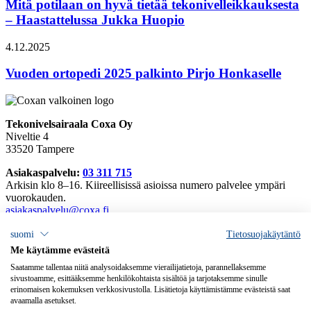
Mitä potilaan on hyvä tietää tekonivelleikkauksesta
– Haastattelussa Jukka Huopio
4.12.2025
Vuoden ortopedi 2025 palkinto Pirjo Honkaselle
Tekonivelsairaala Coxa Oy
Niveltie 4
33520 Tampere
Asiakaspalvelu:
03 311 715
Arkisin klo 8–16. Kiireellisissä asioissa numero palvelee ympäri
vuorokauden.
asiakaspalvelu@coxa.fi
Tarkemmat yhteystiedot
suomi
Tietosuojakäytäntö
Laskutusosoitteet
Me käytämme evästeitä
Avoimet työpaikat
Saatamme tallentaa niitä analysoidaksemme vierailijatietoja, parannellaksemme
Palautteet
sivustoamme, esittääksemme henkilökohtaista sisältöä ja tarjotaksemme sinulle
erinomaisen kokemuksen verkkosivustolla. Lisätietoja käyttämistämme evästeistä saat
Tietosuojaselosteet
avaamalla asetukset.
Saavutettavuusseloste