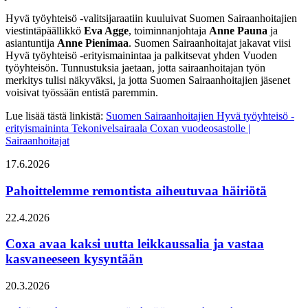
Hyvä työyhteisö -valitsijaraatiin kuuluivat Suomen Sairaanhoitajien
viestintäpäällikkö
Eva Agge
, toiminnanjohtaja
Anne Pauna
ja
asiantuntija
Anne Pienimaa
. Suomen Sairaanhoitajat jakavat viisi
Hyvä työyhteisö -erityismainintaa ja palkitsevat yhden Vuoden
työyhteisön. Tunnustuksia jaetaan, jotta sairaanhoitajan työn
merkitys tulisi näkyväksi, ja jotta Suomen Sairaanhoitajien jäsenet
voisivat työssään entistä paremmin.
Lue lisää tästä linkistä:
Suomen Sairaanhoitajien Hyvä työyhteisö -
erityismaininta Tekonivelsairaala Coxan vuodeosastolle |
Sairaanhoitajat
17.6.2026
Pahoittelemme remontista aiheutuvaa häiriötä
22.4.2026
Coxa avaa kaksi uutta leikkaussalia ja vastaa
kasvaneeseen kysyntään
20.3.2026