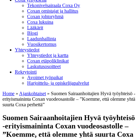
Tekonivelsairaala Coxa Oy
Coxan omistajat ja hallitus
Coxan johtoryhmä
Coxa lukuina
Lääkärit
Blogi
Laadunhallinta
Vuosikertomus
Yhteystiedot
Yhteystiedot ja kartta
Coxan etäpoliklinikat
Laskutusosoitteet
Rekrytointi
Avoimet työpaikat
Harjoittelu- ja opiskelijapalvelut
Home
»
Ajankohtaiset
»
Suomen Sairaanhoitajien Hyvä työyhteisö -
erityismaininta Coxan vuodeosastolle – ”Koemme, että olemme yhtä
suurta Coxa perhettä”
Suomen Sairaanhoitajien Hyvä työyhteisö
-erityismaininta Coxan vuodeosastolle –
”Koemme, että olemme yhtä suurta Coxa