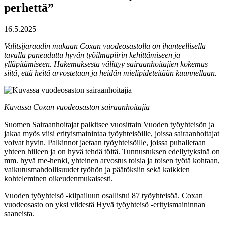
perhettä”
16.5.2025
Valitsijaraadin mukaan Coxan vuodeosastolla on ihanteellisella
tavalla paneuduttu hyvän työilmapiirin kehittämiseen ja
ylläpitämiseen. Hakemuksesta välittyy sairaanhoitajien kokemus
siitä, että heitä arvostetaan ja heidän mielipideteitään kuunnellaan.
Kuvassa Coxan vuodeosaston sairaanhoitajia
Suomen Sairaanhoitajat palkitsee vuosittain Vuoden työyhteisön ja
jakaa myös viisi erityismainintaa työyhteisöille, joissa sairaanhoitajat
voivat hyvin. Palkinnot jaetaan työyhteisöille, joissa puhalletaan
yhteen hiileen ja on hyvä tehdä töitä. Tunnustuksen edellytyksinä on
mm. hyvä me-henki, yhteinen arvostus toisia ja toisen työtä kohtaan,
vaikutusmahdollisuudet työhön ja päätöksiin sekä kaikkien
kohteleminen oikeudenmukaisesti.
Vuoden työyhteisö -kilpailuun osallistui 87 työyhteisöä. Coxan
vuodeosasto on yksi viidestä Hyvä työyhteisö -erityismaininnan
saaneista.