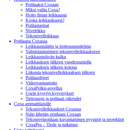
Potilaaksi Coxaan
Miksi valita Coxa?
Hoito ilman leikkausta
Koska leikkaukseen?
Potilastarinat
Nivelrikko
Tekonivelleikkaus
Potilaana Coxassa
Leikkauspäätös ja hoitosuunnitelma
Valmistautuminen tekonivelleikkaukseen
Leikkauspäivän kulku
Leikkauksen jälkeen vuodeosastolla
Leikkauksen jälkeen kotona
Liikunta tekonivelleikkauksen jälkeen
Potilasohjeet
Videovastaanotto
CoxaPolku-sovellus
Usein kysytyt kysymykset
Tietosuoja ja potilaan oikeudet
Coxa ammattilaisille
Tekonivelleikkaukset Coxassa
Näin lähetän potilaani Coxaan
Tekonivelpotilaan kuvantamisen pyynnöt ja projektiot
CoxaPro – Tiede ja tutkimus
Coxa yrityksenä