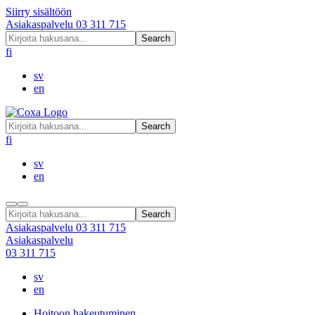
Siirry sisältöön
Asiakaspalvelu
03 311 715
Search
fi
sv
en
Search
fi
sv
en
Search
Asiakaspalvelu
03 311 715
Asiakaspalvelu
03 311 715
sv
en
Hoitoon hakeutuminen