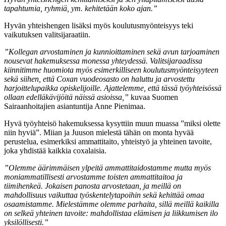
tapahtumia, ryhmiä, ym. kehitetään koko ajan.”
Hyvän yhteishengen lisäksi myös koulutusmyönteisyys teki
vaikutuksen valitsijaraatiin.
”Kollegan arvostaminen ja kunnioittaminen sekä avun tarjoaminen
nousevat hakemuksessa monessa yhteydessä. Valitsijaraadissa
kiinnitimme huomiota myös esimerkilliseen koulutusmyönteisyyteen
sekä siihen, että Coxan vuodeosasto on haluttu ja arvostettu
harjoittelupaikka opiskelijoille. Ajattelemme, että tässä työyhteisössä
ollaan edelläkävijöitä näissä asioissa,”
kuvaa Suomen
Sairaanhoitajien asiantuntija Anne Pienimaa.
Hyvä työyhteisö hakemuksessa kysyttiin muun muassa ”miksi olette
niin hyviä”. Miian ja Juuson mielestä tähän on monta hyvää
perustelua, esimerkiksi ammattitaito, yhteistyö ja yhteinen tavoite,
joka yhdistää kaikkia coxalaisia.
”Olemme äärimmäisen ylpeitä ammattitaidostamme mutta myös
moniammatillisesti arvostamme toisten ammattitaitoa ja
tiimihenkeä. Jokaisen panosta arvostetaan, ja meillä on
mahdollisuus vaikuttaa työskentelytapoihin sekä kehittää omaa
osaamistamme. Mielestämme olemme parhaita, sillä meillä kaikilla
on selkeä yhteinen tavoite: mahdollistaa elämisen ja liikkumisen ilo
yksilöllisesti.”