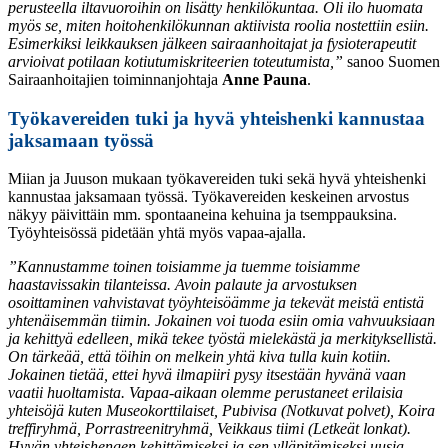
perusteella iltavuoroihin on lisätty henkilökuntaa. Oli ilo huomata
myös se, miten hoitohenkilökunnan aktiivista roolia nostettiin esiin.
Esimerkiksi leikkauksen jälkeen sairaanhoitajat ja fysioterapeutit
arvioivat potilaan kotiutumiskriteerien toteutumista,”
sanoo Suomen
Sairaanhoitajien toiminnanjohtaja
Anne Pauna
.
Työkavereiden tuki ja hyvä yhteishenki kannustaa
jaksamaan työssä
Miian ja Juuson mukaan työkavereiden tuki sekä hyvä yhteishenki
kannustaa jaksamaan työssä. Työkavereiden keskeinen arvostus
näkyy päivittäin mm. spontaaneina kehuina ja tsemppauksina.
Työyhteisössä pidetään yhtä myös vapaa-ajalla.
”Kannustamme toinen toisiamme ja tuemme toisiamme
haastavissakin tilanteissa. Avoin palaute ja arvostuksen
osoittaminen vahvistavat työyhteisöämme ja tekevät meistä entistä
yhtenäisemmän tiimin. Jokainen voi tuoda esiin omia vahvuuksiaan
ja kehittyä edelleen, mikä tekee työstä mielekästä ja merkityksellistä.
On tärkeää, että töihin on melkein yhtä kiva tulla kuin kotiin.
Jokainen tietää, ettei hyvä ilmapiiri pysy itsestään hyvänä vaan
vaatii huoltamista. Vapaa-aikaan olemme perustaneet erilaisia
yhteisöjä kuten Museokorttilaiset, Pubivisa (Notkuvat polvet), Koira
treffiryhmä, Porrastreenitryhmä, Veikkaus tiimi (Letkeät lonkat).
Hyvän yhteishengen kehittämiseksi ja sen ylläpitämiseksi uusia