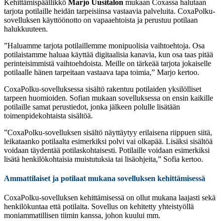
Kehittämispäällikkö
Marjo Uusitalon
mukaan Coxassa halutaan
tarjota potilaille heidän tarpeisiinsa vastaavia palveluita. CoxaPolku-
sovelluksen käyttöönotto on vapaaehtoista ja perustuu potilaan
halukkuuteen.
”Haluamme tarjota potilaillemme monipuolisia vaihtoehtoja. Osa
potilaistamme haluaa käyttää digitaalisia kanavia, kun osa taas pitää
perinteisimmistä vaihtoehdoista. Meille on tärkeää tarjota jokaiselle
potilaalle hänen tarpeitaan vastaava tapa toimia,” Marjo kertoo.
CoxaPolku-sovelluksessa sisältö rakentuu potilaiden yksilölliset
tarpeen huomioiden. Sofian mukaan sovelluksessa on ensin kaikille
potilaille samat perustiedot, jonka jälkeen polulle lisätään
toimenpidekohtaista sisältöä.
”CoxaPolku-sovelluksen sisältö näyttäytyy erilaisena riippuen siitä,
leikataanko potilaalta esimerkiksi polvi vai olkapää. Lisäksi sisältöä
voidaan täydentää potilaskohtaisesti. Potilaille voidaan esimerkiksi
lisätä henkilökohtaisia muistutuksia tai lisäohjeita,” Sofia kertoo.
Ammattilaiset ja potilaat mukana sovelluksen kehittämisessä
CoxaPolku-sovelluksen kehittämisessä on ollut mukana laajasti sekä
henkilökuntaa että potilaita. Sovellus on kehitetty yhteistyöllä
moniammatillisen tiimin kanssa, johon kuului mm.