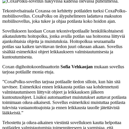
Tekonivelsairaala Coxassa on kehitetty potilaiden tueksi CoxaPolku-
mobiilisovellus. CoxaPolku on älypuhelimeen ladattava maksuton
mobiilisovellus, joka tukee ja ohjaa potilasta koko hoidon ajan.
Sovellukseen luodaan Coxan tekonivelpotilaalle henkilökohtaisesti
aikataulutettu hoitopolku, jonka avulla potilas saa hoitoonsa liittyviä
ajankohtaisia ohjeita ja muistutuksia. Hoitopolkua seuraamalla
potilas saa kaiken tarvittavan tiedon juuri oikeaan aikaan. Sovellus
sisältää esimerkiksi ohjeet leikkaukseen valmistautumisesta ja
kuntoutumisesta.
Coxan digihoitokoordinaattorin
Sofia Vehkaojan
mukaan sovellus
tarjoaa potilaille monia etuja.
”CoxaPolku-sovellus tarjoaa potilaalle tiedon silloin, kun hän sitä
tarvitsee. Esimerkiksi ennen leikkausta potilas saa kohdennetusti
valmistautumiseen liittyvät ohjeet ja leikkauksen jälkeen
kuntoutusohjeet. Lisäksi automaattiset muistutukset auttavat potilasta
toimimaan oikea-aikaisesti. Sovellus esimerkiksi muistuttaa potilasta
tulevista vastaanottoajoista ja ennen leikkausta tauolle jätettävistä
lääkkeistä.”
Tehostettu ja oikea-aikainen viestintä sovelluksen kautta helpottaa
potilaiden valmistautumista toimenpiteeseen ja varmistaa, että