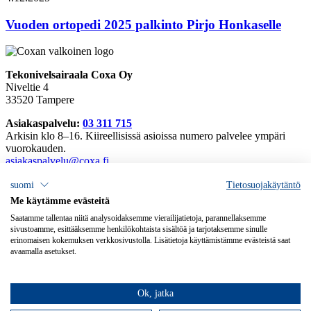
Vuoden ortopedi 2025 palkinto Pirjo Honkaselle
Tekonivelsairaala Coxa Oy
Niveltie 4
33520 Tampere
Asiakaspalvelu:
03 311 715
Arkisin klo 8–16. Kiireellisissä asioissa numero palvelee ympäri
vuorokauden.
asiakaspalvelu@coxa.fi
Tarkemmat yhteystiedot
suomi
Tietosuojakäytäntö
Laskutusosoitteet
Me käytämme evästeitä
Avoimet työpaikat
Saatamme tallentaa niitä analysoidaksemme vierailijatietoja, parannellaksemme
Palautteet
sivustoamme, esittääksemme henkilökohtaista sisältöä ja tarjotaksemme sinulle
erinomaisen kokemuksen verkkosivustolla. Lisätietoja käyttämistämme evästeistä saat
Tietosuojaselosteet
avaamalla asetukset.
Saavutettavuusseloste
Oirekysely
Sähköiset esitiedot
Ok, jatka
Coxa Linkedinissä