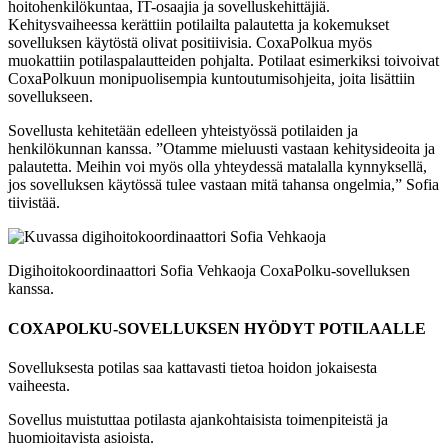
hoitohenkilökuntaa, IT-osaajia ja sovelluskehittäjiä.
Kehitysvaiheessa kerättiin potilailta palautetta ja kokemukset
sovelluksen käytöstä olivat positiivisia. CoxaPolkua myös
muokattiin potilaspalautteiden pohjalta. Potilaat esimerkiksi toivoivat
CoxaPolkuun monipuolisempia kuntoutumisohjeita, joita lisättiin
sovellukseen.
Sovellusta kehitetään edelleen yhteistyössä potilaiden ja
henkilökunnan kanssa. ”Otamme mieluusti vastaan kehitysideoita ja
palautetta. Meihin voi myös olla yhteydessä matalalla kynnyksellä,
jos sovelluksen käytössä tulee vastaan mitä tahansa ongelmia,” Sofia
tiivistää.
Digihoitokoordinaattori Sofia Vehkaoja CoxaPolku-sovelluksen
kanssa.
COXAPOLKU-SOVELLUKSEN HYÖDYT POTILAALLE
Sovelluksesta potilas saa kattavasti tietoa hoidon jokaisesta
vaiheesta.
Sovellus muistuttaa potilasta ajankohtaisista toimenpiteistä ja
huomioitavista asioista.