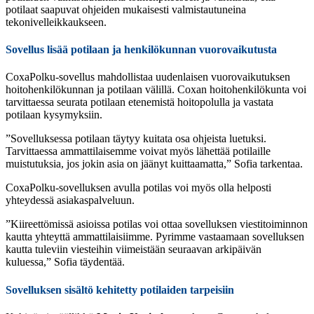
potilaat saapuvat ohjeiden mukaisesti valmistautuneina
tekonivelleikkaukseen.
Sovellus lisää potilaan ja henkilökunnan vuorovaikutusta
CoxaPolku-sovellus mahdollistaa uudenlaisen vuorovaikutuksen
hoitohenkilökunnan ja potilaan välillä. Coxan hoitohenkilökunta voi
tarvittaessa seurata potilaan etenemistä hoitopolulla ja vastata
potilaan kysymyksiin.
”Sovelluksessa potilaan täytyy kuitata osa ohjeista luetuksi.
Tarvittaessa ammattilaisemme voivat myös lähettää potilaille
muistutuksia, jos jokin asia on jäänyt kuittaamatta,” Sofia tarkentaa.
CoxaPolku-sovelluksen avulla potilas voi myös olla helposti
yhteydessä asiakaspalveluun.
”Kiireettömissä asioissa potilas voi ottaa sovelluksen viestitoiminnon
kautta yhteyttä ammattilaisiimme. Pyrimme vastaamaan sovelluksen
kautta tuleviin viesteihin viimeistään seuraavan arkipäivän
kuluessa,” Sofia täydentää.
Sovelluksen sisältö kehitetty potilaiden tarpeisiin