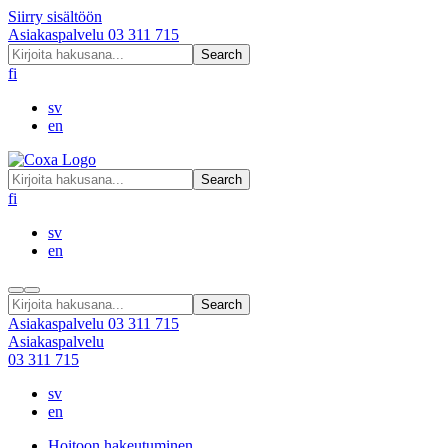
Siirry sisältöön
Asiakaspalvelu
03 311 715
Search
fi
sv
en
Search
fi
sv
en
Search
Asiakaspalvelu
03 311 715
Asiakaspalvelu
03 311 715
sv
en
Hoitoon hakeutuminen