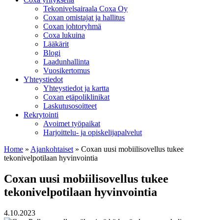
Tekonivelsairaala Coxa Oy
Coxan omistajat ja hallitus
Coxan johtoryhmä
Coxa lukuina
Lääkärit
Blogi
Laadunhallinta
Vuosikertomus
Yhteystiedot
Yhteystiedot ja kartta
Coxan etäpoliklinikat
Laskutusosoitteet
Rekrytointi
Avoimet työpaikat
Harjoittelu- ja opiskelijapalvelut
Home
»
Ajankohtaiset
»
Coxan uusi mobiilisovellus tukee
tekonivel­potilaan hyvinvointia
Coxan uusi mobiilisovellus tukee
tekonivel­potilaan hyvinvointia
4.10.2023