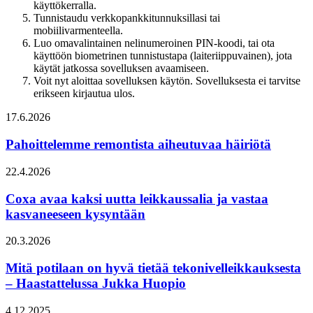
käyttökerralla.
Tunnistaudu verkkopankkitunnuksillasi tai
mobiilivarmenteella.
Luo omavalintainen nelinumeroinen PIN-koodi, tai ota
käyttöön biometrinen tunnistustapa (laiteriippuvainen), jota
käytät jatkossa sovelluksen avaamiseen.
Voit nyt aloittaa sovelluksen käytön. Sovelluksesta ei tarvitse
erikseen kirjautua ulos.
17.6.2026
Pahoittelemme remontista aiheutuvaa häiriötä
22.4.2026
Coxa avaa kaksi uutta leikkaussalia ja vastaa
kasvaneeseen kysyntään
20.3.2026
Mitä potilaan on hyvä tietää tekonivelleikkauksesta
– Haastattelussa Jukka Huopio
4.12.2025