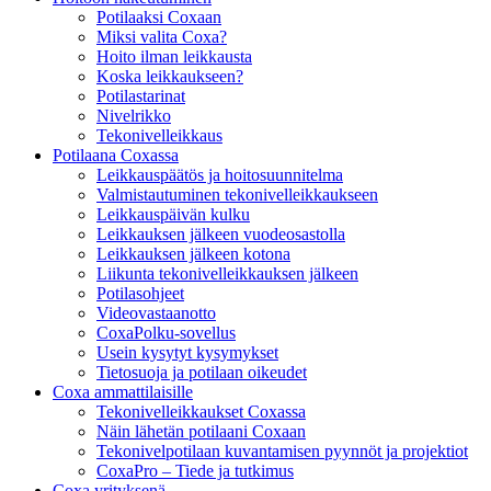
Potilaaksi Coxaan
Miksi valita Coxa?
Hoito ilman leikkausta
Koska leikkaukseen?
Potilastarinat
Nivelrikko
Tekonivelleikkaus
Potilaana Coxassa
Leikkauspäätös ja hoitosuunnitelma
Valmistautuminen tekonivelleikkaukseen
Leikkauspäivän kulku
Leikkauksen jälkeen vuodeosastolla
Leikkauksen jälkeen kotona
Liikunta tekonivelleikkauksen jälkeen
Potilasohjeet
Videovastaanotto
CoxaPolku-sovellus
Usein kysytyt kysymykset
Tietosuoja ja potilaan oikeudet
Coxa ammattilaisille
Tekonivelleikkaukset Coxassa
Näin lähetän potilaani Coxaan
Tekonivelpotilaan kuvantamisen pyynnöt ja projektiot
CoxaPro – Tiede ja tutkimus
Coxa yrityksenä