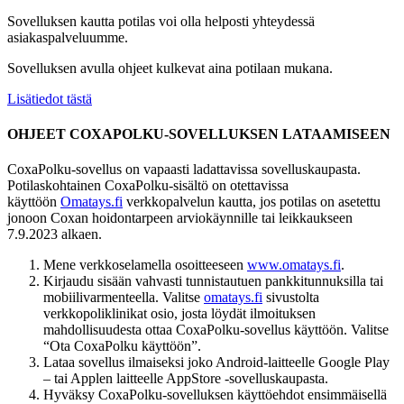
Sovelluksen kautta potilas voi olla helposti yhteydessä
asiakaspalveluumme.
Sovelluksen avulla ohjeet kulkevat aina potilaan mukana.
Lisätiedot tästä
OHJEET COXAPOLKU-SOVELLUKSEN LATAAMISEEN
CoxaPolku-sovellus on vapaasti ladattavissa sovelluskaupasta.
Potilaskohtainen CoxaPolku-sisältö on otettavissa
käyttöön
Omatays.fi
verkkopalvelun kautta, jos potilas on asetettu
jonoon Coxan hoidontarpeen arviokäynnille tai leikkaukseen
7.9.2023 alkaen.
Mene verkkoselamella osoitteeseen
www.omatays.fi
.
Kirjaudu sisään vahvasti tunnistautuen pankkitunnuksilla tai
mobiilivarmenteella. Valitse
omatays.fi
sivustolta
verkkopoliklinikat osio, josta löydät ilmoituksen
mahdollisuudesta ottaa CoxaPolku-sovellus käyttöön. Valitse
“Ota CoxaPolku käyttöön”.
Lataa sovellus ilmaiseksi joko Android-laitteelle Google Play
– tai Applen laitteelle AppStore -sovelluskaupasta.
Hyväksy CoxaPolku-sovelluksen käyttöehdot ensimmäisellä