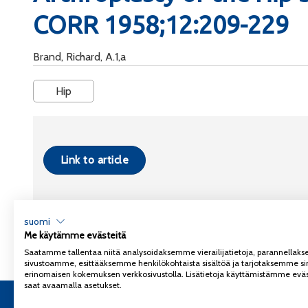
CORR 1958;12:209-229
Brand, Richard, A.1,a
Hip
Link to article
suomi
Me käytämme evästeitä
Saatamme tallentaa niitä analysoidaksemme vierailijatietoja, parannella
sivustoamme, esittääksemme henkilökohtaista sisältöä ja tarjotaksemme si
erinomaisen kokemuksen verkkosivustolla. Lisätietoja käyttämistämme eväs
saat avaamalla asetukset.