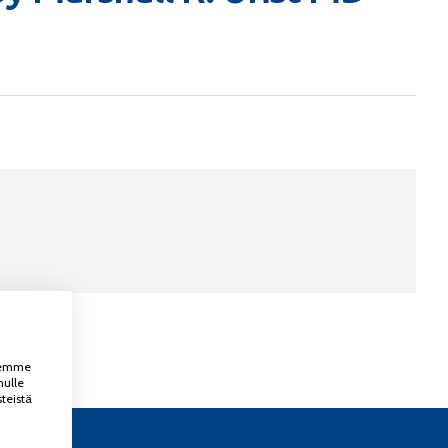
ksemme
nulle
teistä