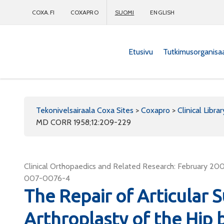
COXA.FI
COXAPRO
SUOMI
ENGLISH
Etusivu
Tutkimusorganisa
Coxapro
Tekonivelsairaala Coxa Sites
>
Coxapro
>
Clinical Librar
MD CORR 1958;12:209-229
Clinical Orthopaedics and Related Research: February 200
007-0076-4
The Repair of Articular 
Arthroplasty of the Hip 