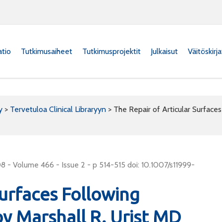
atio
Tutkimusaiheet
Tutkimusprojektit
Julkaisut
Väitöskirj
y
>
Tervetuloa Clinical Libraryyn
>
The Repair of Articular Surfaces
8 - Volume 466 - Issue 2 - p 514-515 doi: 10.1007/s11999-
Surfaces Following
by Marshall R. Urist MD