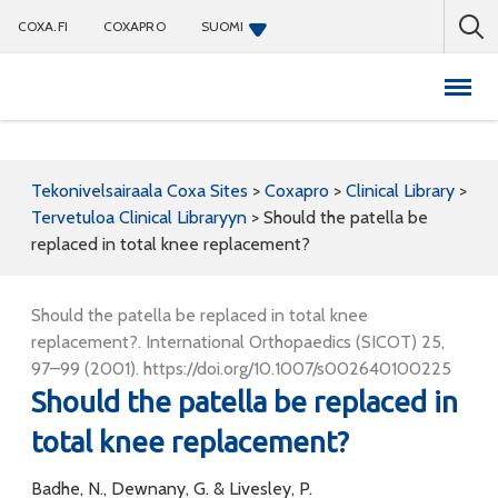
COXA.FI
COXAPRO
SUOMI
Coxapro
Tekonivelsairaala Coxa Sites
>
Coxapro
>
Clinical Library
>
Tervetuloa Clinical Libraryyn
>
Should the patella be
replaced in total knee replacement?
Should the patella be replaced in total knee
replacement?. International Orthopaedics (SICOT) 25,
97–99 (2001). https://doi.org/10.1007/s002640100225
Should the patella be replaced in
total knee replacement?
Badhe, N., Dewnany, G. & Livesley, P.