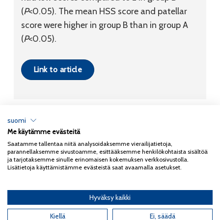
(
P
<0.05). The mean HSS score and patellar
score were higher in group B than in group A
(
P
<0.05).
Link to article
suomi
Me käytämme evästeitä
Tietosuojaseloste
Saatamme tallentaa niitä analysoidaksemme vierailijatietoja,
parannellaksemme sivustoamme, esittääksemme henkilökohtaista sisältöä
Copyright 2026
Coxa
ja tarjotaksemme sinulle erinomaisen kokemuksen verkkosivustolla.
Lisätietoja käyttämistämme evästeistä saat avaamalla asetukset.
Hyväksy kaikki
English
(
Englanti
)
Kiellä
Ei, säädä
Suomi