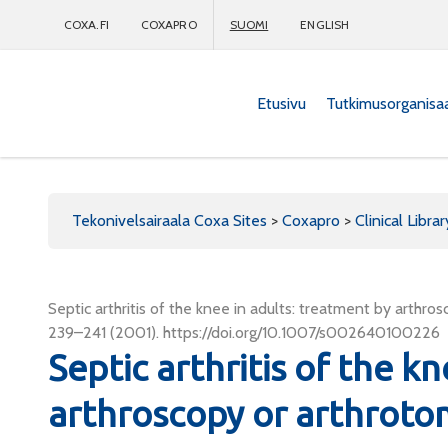
COXA.FI
COXAPRO
SUOMI
ENGLISH
Etusivu
Tutkimusorganisa
Coxapro
Tekonivelsairaala Coxa Sites
>
Coxapro
>
Clinical Librar
Septic arthritis of the knee in adults: treatment by arthr
239–241 (2001). https://doi.org/10.1007/s002640100226
Septic arthritis of the k
arthroscopy or arthroto