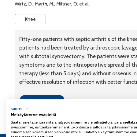
Wirtz, D., Marth, M., Miltner, O. et al.
Knee
Fifty-one patients with septic arthritis of the k
patients had been treated by arthroscopic lavag
with subtotal synovectomy. The patients were st
symptoms and to the intraoperative spread of th
therapy (less than 5 days) and without osseous i
effective resolution of infection with better func
Link to article
suomi
Me käytämme evästeitä
Saatamme tallentaa niitä analysoidaksemme vierailijatietoja, parannella
sivustoamme, esittääksemme henkilökohtaista sisältöä ja tarjotaksemme si
erinomaisen kokemuksen verkkosivustolla. Lisätietoja käyttämistämme eväs
saat avaamalla asetukset.