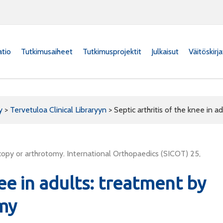
atio
Tutkimusaiheet
Tutkimusprojektit
Julkaisut
Väitöskirj
y
>
Tervetuloa Clinical Libraryyn
>
Septic arthritis of the knee in 
oscopy or arthrotomy. International Orthopaedics (SICOT) 25,
nee in adults: treatment by
my