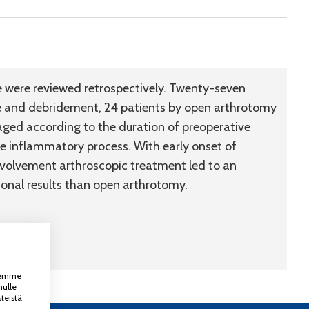
nee were reviewed retrospectively. Twenty-seven
e and debridement, 24 patients by open arthrotomy
aged according to the duration of preoperative
e inflammatory process. With early onset of
nvolvement arthroscopic treatment led to an
tional results than open arthrotomy.
ksemme
nulle
teistä