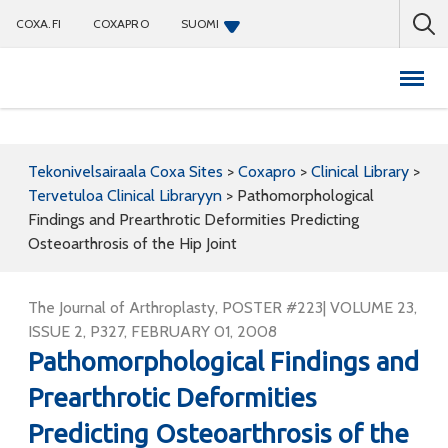
COXA.FI
COXAPRO
SUOMI
Coxapro
Tekonivelsairaala Coxa Sites
>
Coxapro
>
Clinical Library
>
Tervetuloa Clinical Libraryyn
>
Pathomorphological
Findings and Prearthrotic Deformities Predicting
Osteoarthrosis of the Hip Joint
The Journal of Arthroplasty, POSTER #223| VOLUME 23,
ISSUE 2, P327, FEBRUARY 01, 2008
Pathomorphological Findings and
Prearthrotic Deformities
Predicting Osteoarthrosis of the