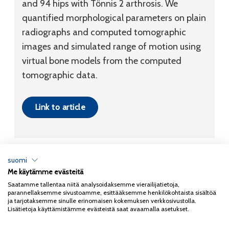
and 94 hips with Tönnis 2 arthrosis. We
quantified morphological parameters on plain
radiographs and computed tomographic
images and simulated range of motion using
virtual bone models from the computed
tomographic data.
Link to article
suomi
Me käytämme evästeitä
Tietosuojaseloste
Saatamme tallentaa niitä analysoidaksemme vierailijatietoja,
parannellaksemme sivustoamme, esittääksemme henkilökohtaista sisältöä
Copyright 2026
Coxa
ja tarjotaksemme sinulle erinomaisen kokemuksen verkkosivustolla.
Lisätietoja käyttämistämme evästeistä saat avaamalla asetukset.