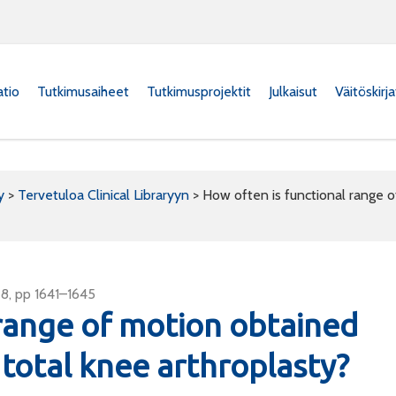
atio
Tutkimusaiheet
Tutkimusprojektit
Julkaisut
Väitöskirj
y
>
Tervetuloa Clinical Libraryyn
>
How often is functional range o
 8, pp 1641–1645
 range of motion obtained
 total knee arthroplasty?