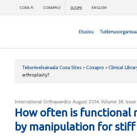
COXA.FI
COXAPRO
SUOMI
ENGLISH
Etusivu
Tutkimusorganisa
Coxapro
Tekonivelsairaala Coxa Sites
>
Coxapro
>
Clinical Librar
arthroplasty?
International Orthopaedics August 2014, Volume 38, Issue
How often is functional
by manipulation for stiff