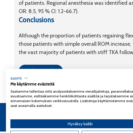
of patients. Regional anesthesia was identified 
OR: 8.5, 95 % CI: 1.2-66.7).
Conclusions
Although the proportion of patients regaining fl
those patients with simple overall ROM increase,
the vast majority of patients with stiff TKA foll
Link to article
suomi
Me käytämme evästeitä
Saatamme tallentaa niitä analysoidaksemme vierailijatietoja, parannella
sivustoamme, esittääksemme henkilökohtaista sisältöä ja tarjotaksemme si
erinomaisen kokemuksen verkkosivustolla. Lisätietoja käyttämistämme eväs
saat avaamalla asetukset.
Copyright 2026
Coxa
Tietosuojaseloste
Hyväksy kaikki