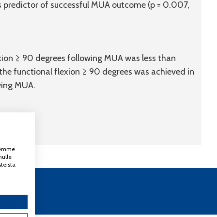
as predictor of successful MUA outcome (p = 0.007,
exion ≥ 90 degrees following MUA was less than
 the functional flexion ≥ 90 degrees was achieved in
owing MUA.
ksemme
nulle
teistä