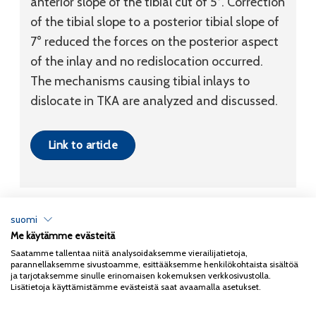
anterior slope of the tibial cut of 5°. Correction
of the tibial slope to a posterior tibial slope of
7° reduced the forces on the posterior aspect
of the inlay and no redislocation occurred.
The mechanisms causing tibial inlays to
dislocate in TKA are analyzed and discussed.
Link to article
suomi
Me käytämme evästeitä
Tietosuojaseloste
Saatamme tallentaa niitä analysoidaksemme vierailijatietoja,
parannellaksemme sivustoamme, esittääksemme henkilökohtaista sisältöä
Copyright 2026
Coxa
ja tarjotaksemme sinulle erinomaisen kokemuksen verkkosivustolla.
Lisätietoja käyttämistämme evästeistä saat avaamalla asetukset.