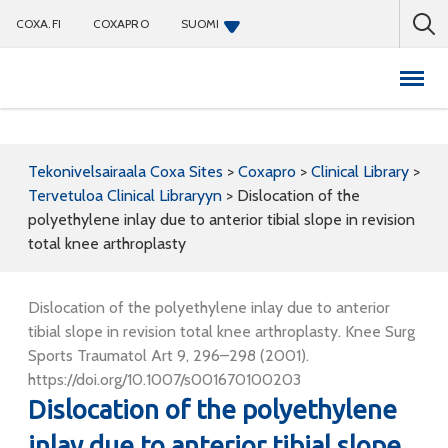
COXA.FI
COXAPRO
SUOMI
Coxapro
Tekonivelsairaala Coxa Sites
>
Coxapro
>
Clinical Library
>
Tervetuloa Clinical Libraryyn
>
Dislocation of the
polyethylene inlay due to anterior tibial slope in revision
total knee arthroplasty
Dislocation of the polyethylene inlay due to anterior
tibial slope in revision total knee arthroplasty. Knee Surg
Sports Traumatol Art 9, 296–298 (2001).
https://doi.org/10.1007/s001670100203
Dislocation of the polyethylene
inlay due to anterior tibial slope