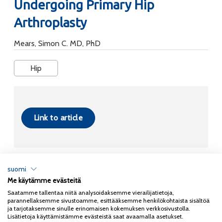
Undergoing Primary Hip
Arthroplasty
Mears, Simon C. MD, PhD
Hip
Link to article
suomi
Me käytämme evästeitä
Tietosuojaseloste
Saatamme tallentaa niitä analysoidaksemme vierailijatietoja,
parannellaksemme sivustoamme, esittääksemme henkilökohtaista sisältöä
Copyright 2026
Coxa
ja tarjotaksemme sinulle erinomaisen kokemuksen verkkosivustolla.
Lisätietoja käyttämistämme evästeistä saat avaamalla asetukset.