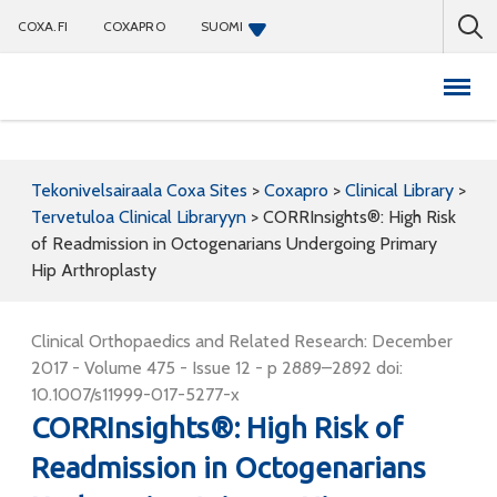
COXA.FI
COXAPRO
SUOMI
Coxapro
Tekonivelsairaala Coxa Sites
>
Coxapro
>
Clinical Library
>
Tervetuloa Clinical Libraryyn
>
CORRInsights®: High Risk
of Readmission in Octogenarians Undergoing Primary
Hip Arthroplasty
Clinical Orthopaedics and Related Research: December
2017 - Volume 475 - Issue 12 - p 2889–2892 doi:
10.1007/s11999-017-5277-x
CORRInsights®: High Risk of
Readmission in Octogenarians