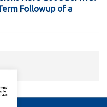
 Term Followup of a
ksemme
nulle
teistä