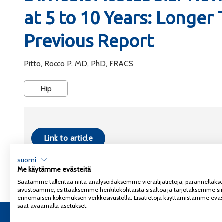
at 5 to 10 Years: Longer
Previous Report
Pitto, Rocco P. MD, PhD, FRACS
Hip
Link to article
suomi
Me käytämme evästeitä
Saatamme tallentaa niitä analysoidaksemme vierailijatietoja, parannella
sivustoamme, esittääksemme henkilökohtaista sisältöä ja tarjotaksemme si
erinomaisen kokemuksen verkkosivustolla. Lisätietoja käyttämistämme eväs
saat avaamalla asetukset.