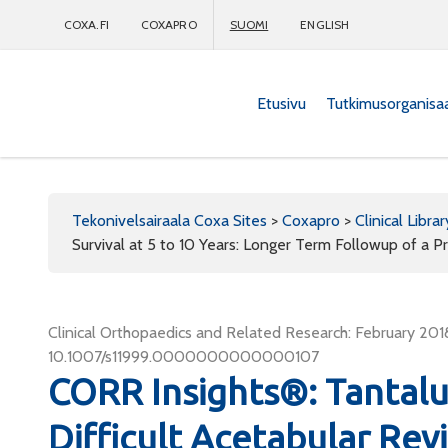
COXA.FI
COXAPRO
SUOMI
ENGLISH
Etusivu
Tutkimusorganisa
Coxapro
Tekonivelsairaala Coxa Sites
>
Coxapro
>
Clinical Librar
Survival at 5 to 10 Years: Longer Term Followup of a P
Clinical Orthopaedics and Related Research: February 2018
10.1007/s11999.0000000000000107
CORR Insights®: Tantal
Difficult Acetabular Rev