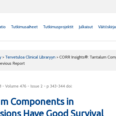
atio
Tutkimusaiheet
Tutkimusprojektit
Julkaisut
Väitöskirj
y
>
Tervetuloa Clinical Libraryyn
>
CORR Insights®: Tantalum Comp
revious Report
 - Volume 476 - Issue 2 - p 343-344 doi:
um Components in
isions Have Good Survival