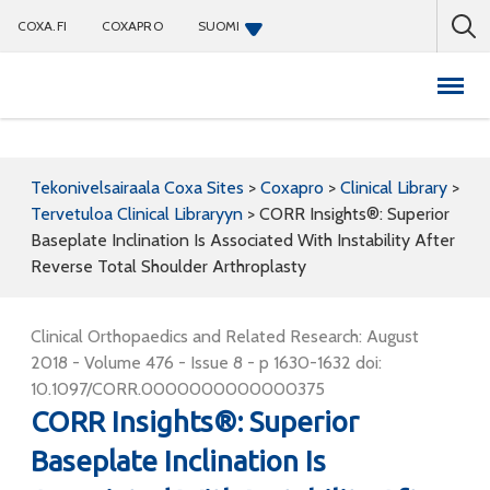
COXA.FI
COXAPRO
SUOMI
Coxapro
Tekonivelsairaala Coxa Sites
>
Coxapro
>
Clinical Library
>
Tervetuloa Clinical Libraryyn
>
CORR Insights®: Superior
Baseplate Inclination Is Associated With Instability After
Reverse Total Shoulder Arthroplasty
Clinical Orthopaedics and Related Research: August
2018 - Volume 476 - Issue 8 - p 1630-1632 doi:
10.1097/CORR.0000000000000375
CORR Insights®: Superior
Baseplate Inclination Is