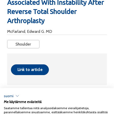
Associated With Instability After
Reverse Total Shoulder
Arthroplasty
McFarland, Edward G. MD
Shoulder
Link to article
suomi
Me käytämme evästeitä
Tietosuojaseloste
Saatamme tallentaa niitä analysoidaksemme vierailijatietoja,
parannellaksemme sivustoamme, esittääksemme henkilökohtaista sisältöä