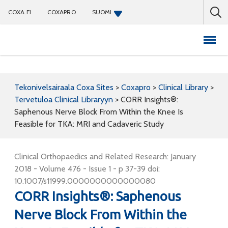
COXA.FI
COXAPRO
SUOMI
Coxapro
Tekonivelsairaala Coxa Sites
>
Coxapro
>
Clinical Library
>
Tervetuloa Clinical Libraryyn
>
CORR Insights®:
Saphenous Nerve Block From Within the Knee Is
Feasible for TKA: MRI and Cadaveric Study
Clinical Orthopaedics and Related Research: January
2018 - Volume 476 - Issue 1 - p 37-39 doi:
10.1007/s11999.0000000000000080
CORR Insights®: Saphenous
Nerve Block From Within the