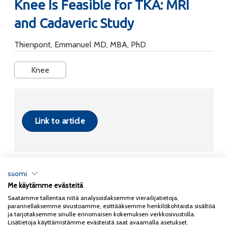
Knee Is Feasible for TKA: MRI
and Cadaveric Study
Thienpont, Emmanuel MD, MBA, PhD
Knee
Link to article
suomi
Me käytämme evästeitä
Tietosuojaseloste
Saatamme tallentaa niitä analysoidaksemme vierailijatietoja,
parannellaksemme sivustoamme, esittääksemme henkilökohtaista sisältöä
Copyright 2026
Coxa
ja tarjotaksemme sinulle erinomaisen kokemuksen verkkosivustolla.
Lisätietoja käyttämistämme evästeistä saat avaamalla asetukset.