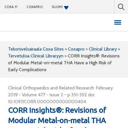
COXA.FI
COXAPRO
SUOMI
Coxapro
Tekonivelsairaala Coxa Sites
>
Coxapro
>
Clinical Library
>
Tervetuloa Clinical Libraryyn
>
CORR Insights®: Revisions
of Modular Metal-on-metal THA Have a High Risk of
Early Complications
Clinical Orthopaedics and Related Research: February
2019 - Volume 477 - Issue 2 - p 351-352 doi:
10.1097/CORR.0000000000000404
CORR Insights®: Revisions of
Modular Metal-on-metal THA