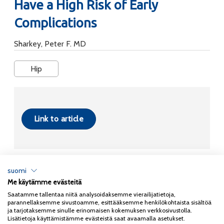
Have a High Risk of Early
Complications
Sharkey, Peter F. MD
Hip
Link to article
suomi
Me käytämme evästeitä
Tietosuojaseloste
Saatamme tallentaa niitä analysoidaksemme vierailijatietoja,
parannellaksemme sivustoamme, esittääksemme henkilökohtaista sisältöä
Copyright 2026
Coxa
ja tarjotaksemme sinulle erinomaisen kokemuksen verkkosivustolla.
Lisätietoja käyttämistämme evästeistä saat avaamalla asetukset.