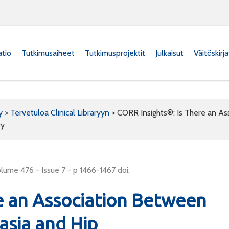
atio
Tutkimusaiheet
Tutkimusprojektit
Julkaisut
Väitöskirj
y
>
Tervetuloa Clinical Libraryyn
>
CORR Insights®: Is There an As
ry
lume 476 - Issue 7 - p 1466-1467 doi:
e an Association Between
asia and Hip