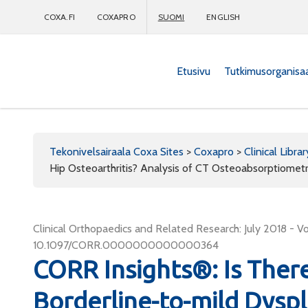
COXA.FI
COXAPRO
SUOMI
ENGLISH
Etusivu
Tutkimusorganisa
Coxapro
Tekonivelsairaala Coxa Sites
>
Coxapro
>
Clinical Librar
Hip Osteoarthritis? Analysis of CT Osteoabsorptiomet
Clinical Orthopaedics and Related Research: July 2018 - Vo
10.1097/CORR.0000000000000364
CORR Insights®: Is Ther
Borderline-to-mild Dyspl