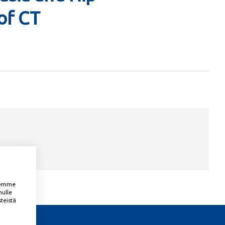
of CT
ksemme
nulle
teistä