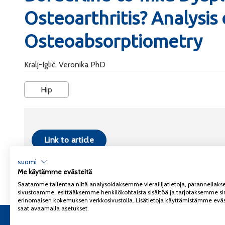
Osteoarthritis? Analysis 
Osteoabsorptiometry
Kralj-Iglič, Veronika PhD
Hip
Link to article
suomi
Me käytämme evästeitä
Saatamme tallentaa niitä analysoidaksemme vierailijatietoja, parannella
sivustoamme, esittääksemme henkilökohtaista sisältöä ja tarjotaksemme si
erinomaisen kokemuksen verkkosivustolla. Lisätietoja käyttämistämme eväs
saat avaamalla asetukset.