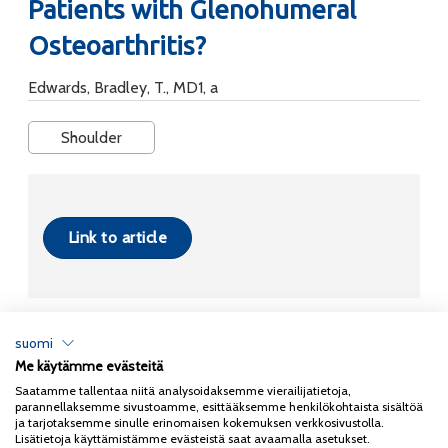
Patients with Glenohumeral
Osteoarthritis?
Edwards, Bradley, T., MD1, a
Shoulder
Link to article
suomi
Me käytämme evästeitä
Tietosuojaseloste
Saatamme tallentaa niitä analysoidaksemme vierailijatietoja,
parannellaksemme sivustoamme, esittääksemme henkilökohtaista sisältöä
Copyright 2026
Coxa
ja tarjotaksemme sinulle erinomaisen kokemuksen verkkosivustolla.
Lisätietoja käyttämistämme evästeistä saat avaamalla asetukset.