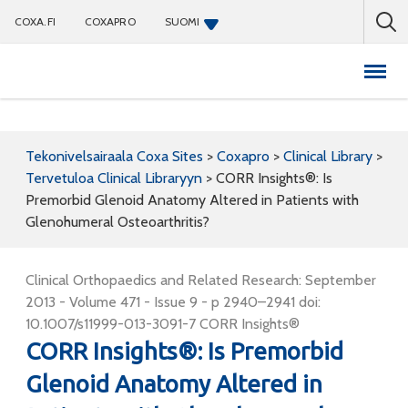
COXA.FI
COXAPRO
SUOMI
Coxapro
Tekonivelsairaala Coxa Sites
>
Coxapro
>
Clinical Library
>
Tervetuloa Clinical Libraryyn
>
CORR Insights®: Is
Premorbid Glenoid Anatomy Altered in Patients with
Glenohumeral Osteoarthritis?
Clinical Orthopaedics and Related Research: September
2013 - Volume 471 - Issue 9 - p 2940–2941 doi:
10.1007/s11999-013-3091-7 CORR Insights®
CORR Insights®: Is Premorbid
Glenoid Anatomy Altered in