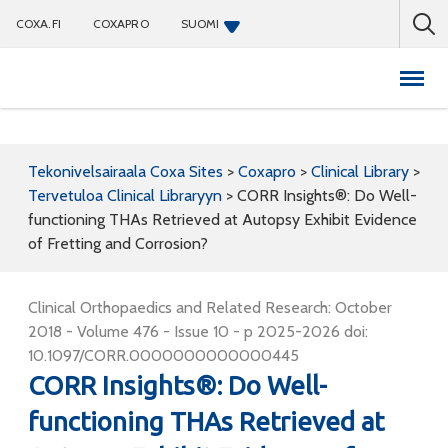
COXA.FI
COXAPRO
SUOMI
Coxapro
Tekonivelsairaala Coxa Sites
>
Coxapro
>
Clinical Library
>
Tervetuloa Clinical Libraryyn
>
CORR Insights®: Do Well-
functioning THAs Retrieved at Autopsy Exhibit Evidence
of Fretting and Corrosion?
Clinical Orthopaedics and Related Research: October
2018 - Volume 476 - Issue 10 - p 2025-2026 doi:
10.1097/CORR.0000000000000445
CORR Insights®: Do Well-
functioning THAs Retrieved at