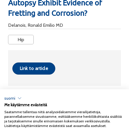
Autopsy Exhibit Evidence of
Fretting and Corrosion?
Delanois, Ronald Emilio MD
Hip
Link to article
suomi
Me käytämme evästeitä
Tietosuojaseloste
Saatamme tallentaa niitä analysoidaksemme vierailijatietoja,
parannellaksemme sivustoamme, esittääksemme henkilökohtaista sisältöä
Copyright 2026
Coxa
ja tarjotaksemme sinulle erinomaisen kokemuksen verkkosivustolla.
Lisätietoja käyttämistämme evästeistä saat avaamalla asetukset.