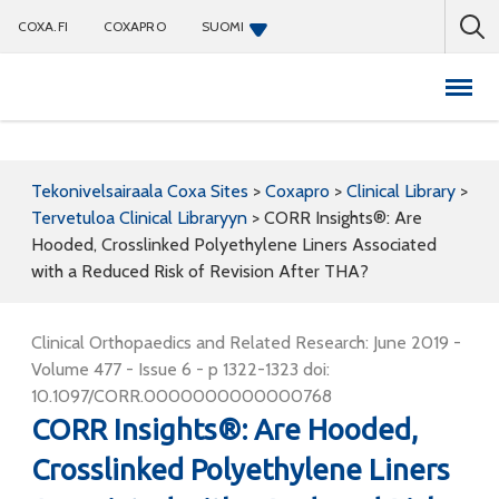
COXA.FI
COXAPRO
SUOMI
Coxapro
Tekonivelsairaala Coxa Sites
>
Coxapro
>
Clinical Library
>
Tervetuloa Clinical Libraryyn
>
CORR Insights®: Are
Hooded, Crosslinked Polyethylene Liners Associated
with a Reduced Risk of Revision After THA?
Clinical Orthopaedics and Related Research: June 2019 -
Volume 477 - Issue 6 - p 1322-1323 doi:
10.1097/CORR.0000000000000768
CORR Insights®: Are Hooded,
Crosslinked Polyethylene Liners