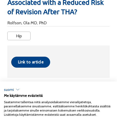
Associated with a Reduced Risk
of Revision After THA?
Rolfson, Ola MD, PhD
Hip
Link to article
suomi
Me käytämme evästeitä
Tietosuojaseloste
Saatamme tallentaa niitä analysoidaksemme vierailijatietoja,
parannellaksemme sivustoamme, esittääksemme henkilökohtaista sisältöä
Copyright 2026
Coxa
ja tarjotaksemme sinulle erinomaisen kokemuksen verkkosivustolla.
Lisätietoja käyttämistämme evästeistä saat avaamalla asetukset.