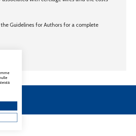
e the Guidelines for Authors for a complete
ksemme
nulle
teistä