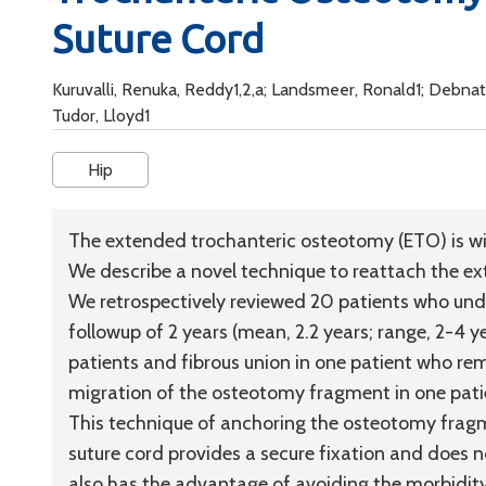
Suture Cord
Kuruvalli, Renuka, Reddy1,2,a; Landsmeer, Ronald1; Debnath
Tudor, Lloyd1
Hip
The extended trochanteric osteotomy (ETO) is wide
We describe a novel technique to reattach the ex
We retrospectively reviewed 20 patients who und
followup of 2 years (mean, 2.2 years; range, 2-4 
patients and fibrous union in one patient who 
migration of the osteotomy fragment in one pat
This technique of anchoring the osteotomy fragm
suture cord provides a secure fixation and does 
also has the advantage of avoiding the morbidity