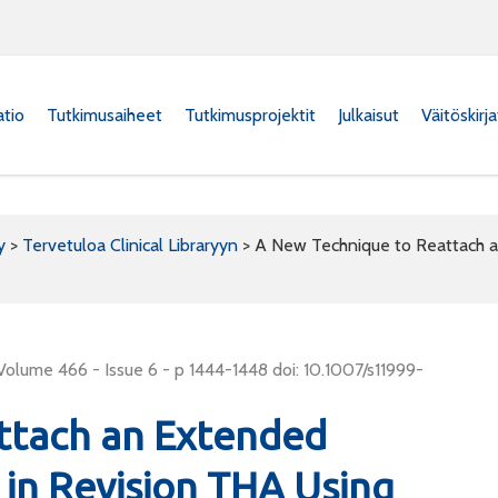
atio
Tutkimusaiheet
Tutkimusprojektit
Julkaisut
Väitöskirj
y
>
Tervetuloa Clinical Libraryyn
>
A New Technique to Reattach a
Volume 466 - Issue 6 - p 1444-1448 doi: 10.1007/s11999-
ttach an Extended
in Revision THA Using