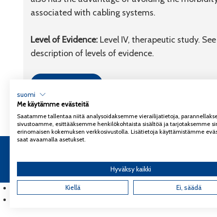
associated with cabling systems.
Level of Evidence:
Level IV, therapeutic study. Se
description of levels of evidence.
Link to article
suomi
Me käytämme evästeitä
Saatamme tallentaa niitä analysoidaksemme vierailijatietoja, parannella
sivustoamme, esittääksemme henkilökohtaista sisältöä ja tarjotaksemme si
erinomaisen kokemuksen verkkosivustolla. Lisätietoja käyttämistämme eväs
saat avaamalla asetukset.
Copyright 2026
Coxa
Tietosuojaseloste
Hyväksy kaikki
English
(
Englanti
Kiellä
)
Ei, säädä
Suomi