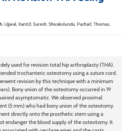
, Ujjwal, Kanti3; Suresh, Shivakolundu, Pachai1; Thomas,
ly used for revision total hip arthroplasty (THA).
tended trochanteric osteotomy using a suture cord.
erwent revision by this technique with a minimum
years). Bony union of the osteotomy occurred in 19
remained asymptomatic. We observed proximal
ient (5 mm) who had bony union of the osteotomy.
ent directly onto the prosthetic stem using a
not endanger the blood supply of the osteotomy. It
 associated with cerclage wires and the costs