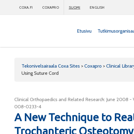
COXA.FI
COXAPRO
SUOMI
ENGLISH
Etusivu
Tutkimusorganisa
Coxapro
Tekonivelsairaala Coxa Sites
>
Coxapro
>
Clinical Librar
Using Suture Cord
Clinical Orthopaedics and Related Research: June 2008 - 
008-0233-4
A New Technique to Rea
Trochanteric Osteotomy 